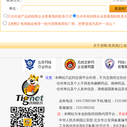
*
联系方式：
方便项目
单位：
只允许该产品的招商企业查看我的联系方式
允许所有招商企业查看我的联系
【虎网】每周都会推荐一批代理商推荐给厂商，您希望成为其中一员么？
关于虎网
|
联系我们
|
加
注意:
·本网站只起到交易平台作用，不为交易经过负任
·任何单位及个人不得发布麻醉药品、精神药品
·任何单位及个人发布信息，请根据国家食品安
业务电话：010-57895369 手机/微信：15311002
客服微信：15311002102
注
：本网站为专业的医药招商代理平台，
不出
中华人民共和国公安部 北京市公安局备案编号：110
工业和信息化部ICP备案/许可证号：
京ICP备12