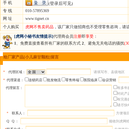
手 机
(登录后可见)
专 线
010-57895369
网 址
www.tignet.cn
个人购买
虎网不售卖药品
，该厂家只做招商也不受理零售咨询，请
[虎网小秘书友情提示]
代理商会员
注册
即
享受
：
1
、免费直接查看所有厂家的联系方式
2
、避免无关电话的骚扰
(
给厂家产品[小儿麻甘颗粒]留言
*
代理区域：
请填写市、县级地区
*
代理渠道：
连锁药店
批发物流
零售终端
医院临床
会议营销
代理留言：
有多年
对此产
有完善
请尽快
*
联系人：
方便项
Q Q ：
能收到虎网