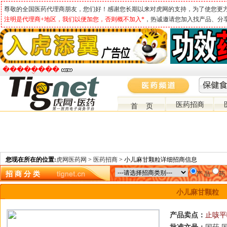
尊敬的全国医药代理商朋友，您们好！感谢您长期以来对虎网的支持，为了使您更
注明是代理商+地区，我们以便加您，否则概不加入*
，热诚邀请您加入找产品、分
�����ֻ���
医药招商
首 页
您现在所在的位置:
虎网医药网
>
医药招商
> 小儿麻甘颗粒详细招商信息
招 商 分 类
产 品
药
小儿麻甘颗粒
产品卖点：
止咳平