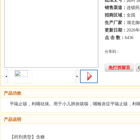
批准文号：
国药 国
销售渠道：
连锁药
招商区域：
全国
生产厂家：
湖北御
更新日期：
2026
点 击 数：
6436
分享到：
免打扰留言
产品功效
平喘止咳，利咽祛痰。用于小儿肺炎咳喘，咽喉炎症平喘止咳，利
产品说明
【药剂类型】含糖