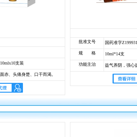
批准文号
国药准字Z199931
规 格
10ml*14支
mlx10支装
功能主治
益气养阴，强心
力减退，冠心病
面赤、头痛身楚、口干而渴。
者。