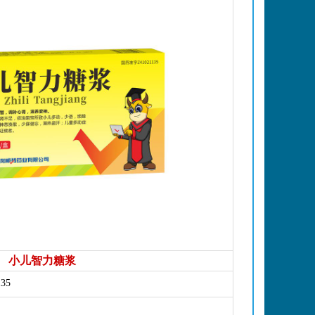
小儿智力糖浆
35