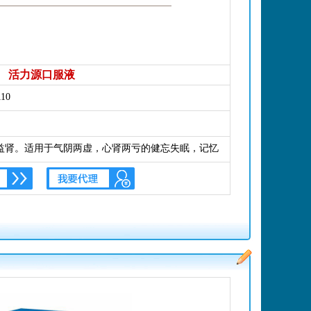
活力源口服液
10
益肾。适用于气阴两虚，心肾两亏的健忘失眠，记忆
，慢性肝炎，糖尿病及更年期综合症而见上述证候