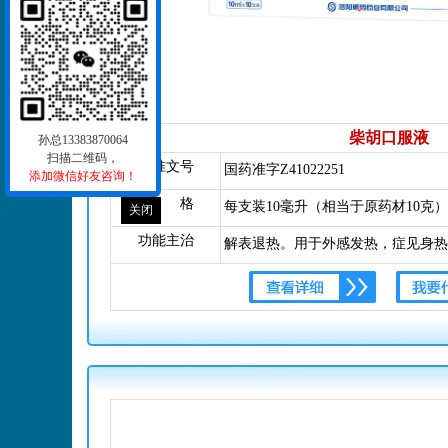
柴胡口服液
孙总13383870064
扫描二维码，
批准文号
国药准字Z41022251
添加微信好友咨询！
规 格
每支装10毫升（相当于原药材10克）10
关闭
功能主治
解表退热。用于外感发热，症见身热