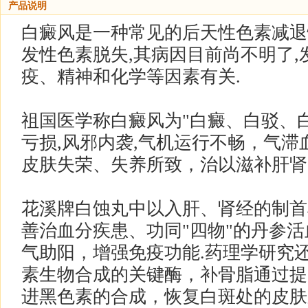
产品说明
白癜风是一种常见的后天性色素减退
发性色素脱失,其病因目前尚不明了
疫、精神和化学等因素有关.
祖国医学称白癜风为"白癜、白驳、白
亏损,风邪内袭,气机运行不畅，气
皮肤失荣、失养所致，治以滋补肝肾
花溪牌白蚀丸中以入肝、肾经的制首
善治血分疾患、功同"四物"的丹参活
气助阳，增强免疫功能.药理学研究
素生物合成的关键酶，补骨脂通过提
进黑色素的合成，恢复白斑处的皮肤