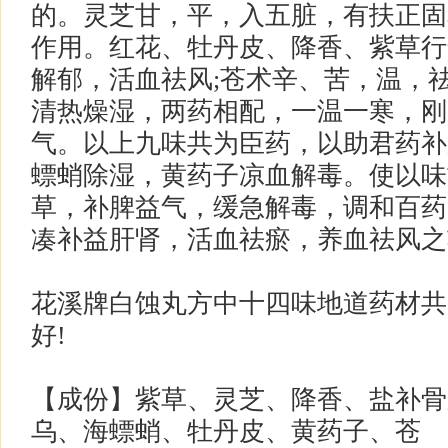
的。灵芝甘，平，入五脏，有扶正固
作用。红花、牡丹皮、降香、紫草行
解郁，活血祛风;苍术辛、苦，温，
清热燥湿，两药相配，一温一寒，刚
气。以上九味共为臣药，以助君药补
螵蛸除湿，黄药子凉血解毒。使以味
草，补脾益气，缓急解毒，调和百药
凑补益肝肾，活血祛瘀，养血祛风之
花溪牌白蚀丸方中十四味地道药材共
好!
【成份】紫草、灵芝、降香、盐补骨
乌、海螵蛸、牡丹皮、黄药子、苍