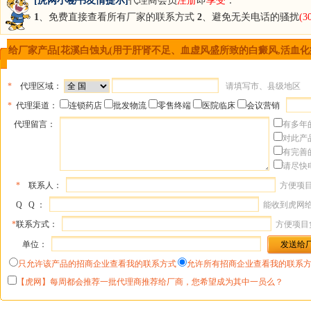
[虎网小秘书友情提示]
代理商会员
注册
即
享受
：
1
、免费直接查看所有厂家的联系方式
2
、避免无关电话的骚扰
(
给厂家产品[花溪白蚀丸(用于肝肾不足、血虚风盛所致的白癜风,活血化瘀
*
代理区域：
请填写市、县级地区
*
代理渠道：
连锁药店
批发物流
零售终端
医院临床
会议营销
代理留言：
有多年
对此产
有完善
请尽快
*
联系人：
方便项
Q Q ：
能收到虎网
*
联系方式：
方便项目
单位：
只允许该产品的招商企业查看我的联系方式
允许所有招商企业查看我的联系
【虎网】每周都会推荐一批代理商推荐给厂商，您希望成为其中一员么？