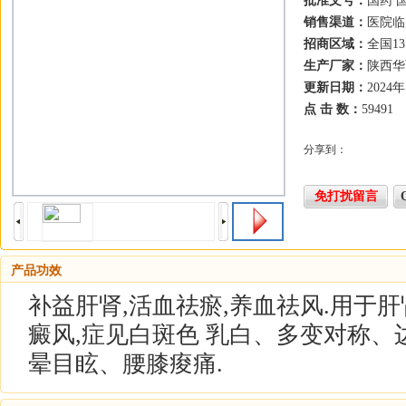
批准文号：
国药 国
销售渠道：
医院临
招商区域：
全国13
生产厂家：
陕西华
更新日期：
2024
点 击 数：
59491
分享到：
免打扰留言
产品功效
补益肝肾,活血祛瘀,养血祛风.用于
癜风,症见白斑色 乳白、多变对称、
晕目眩、腰膝痠痛.