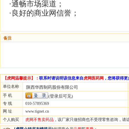
·通畅市场渠道；
·良好的商业网信誉；
备注
【虎网温馨提示】：
联系时请说明该信息来自
虎网医药网
，您将获得更
单位名称
陕西华西制药股份有限公司
手 机
(登录后可见)
专 线
010-57895369
网 址
www.tignet.cn
个人购买
虎网不售卖药品
，该厂家只做招商也不受理零售咨询，请