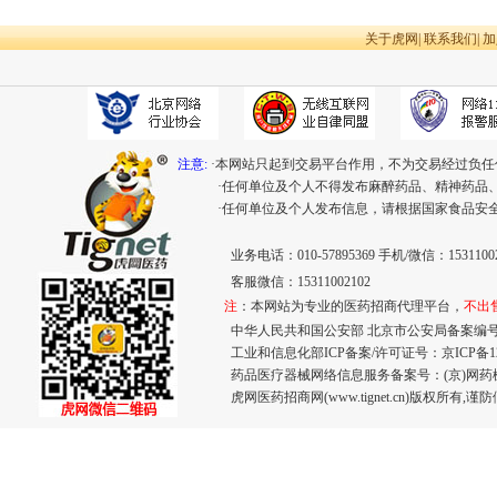
关于虎网
|
联系我们
|
加
注意:
·本网站只起到交易平台作用，不为交易经过负任
·任何单位及个人不得发布麻醉药品、精神药品
·任何单位及个人发布信息，请根据国家食品安
业务电话：010-57895369 手机/微信：15311002
客服微信：15311002102
注
：本网站为专业的医药招商代理平台，
不出
中华人民共和国公安部 北京市公安局备案编号：110
工业和信息化部ICP备案/许可证号：
京ICP备12
药品医疗器械网络信息服务备案号：(京)网药械信息
虎网医药招商网(www.tignet.cn)版权所有,谨