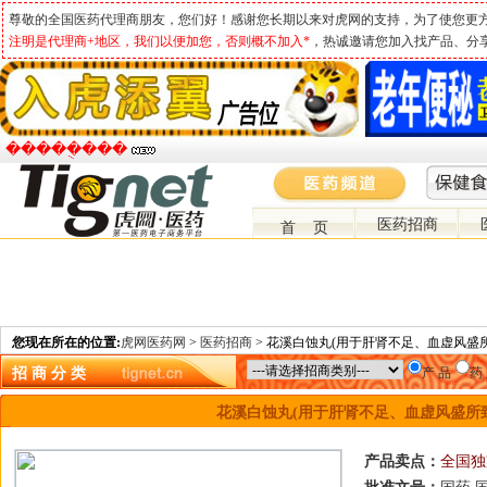
尊敬的全国医药代理商朋友，您们好！感谢您长期以来对虎网的支持，为了使您更
注明是代理商+地区，我们以便加您，否则概不加入*
，热诚邀请您加入找产品、分
�����ֻ���
医药招商
首 页
您现在所在的位置:
虎网医药网
>
医药招商
> 花溪白蚀丸(用于肝肾不足、血虚风盛
招 商 分 类
产 品
药
花溪白蚀丸(用于肝肾不足、血虚风盛所致
产品卖点：
全国独