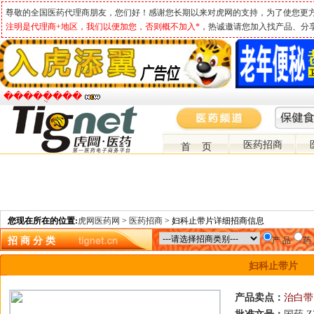
尊敬的全国医药代理商朋友，您们好！感谢您长期以来对虎网的支持，为了使您更
注明是代理商+地区，我们以便加您，否则概不加入*
，热诚邀请您加入找产品、分
�����ֻ���
医药招商
首 页
您现在所在的位置:
虎网医药网
>
医药招商
> 妇科止带片详细招商信息
招 商 分 类
产 品
药
妇科止带片
产品卖点：
治白带