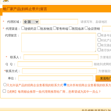
给厂家产品[妇科止带片]留言
*
代理区域：
请填写市、县级地区
*
代理渠道：
连锁药店
批发物流
零售终端
医院临床
会议营销
代理留言：
有多年
对此产
有完善
请尽快
*
联系人：
方便项
Q Q ：
能收到虎网
*
联系方式：
方便项目
单位：
只允许该产品的招商企业查看我的联系方式
允许所有招商企业查看我的联系
【虎网】每周都会推荐一批代理商推荐给厂商，您希望成为其中一员么？
关于虎网
|
联系我们
|
加