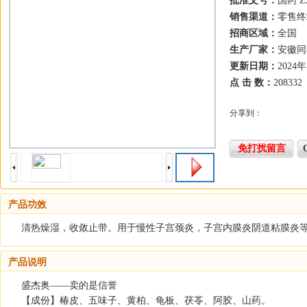
批准文号：
国药 Z2
销售渠道：
零售终
招商区域：
全国
生产厂家：
安徽同
更新日期：
2024
点 击 数：
208332
分享到：
免打扰留言
产品功效
清热燥湿，收敛止带。用于慢性子宫颈炎，子宫内膜炎阴道粘膜炎
产品说明
盛杰奥——卖的是信誉
【成份】椿皮、五味子、黄柏、龟板、茯苓、阿胶、山药。