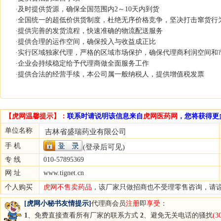
·及时提供货源，确保全国范围内2～10天内到货
·全国统一的超低价供货制度，杜绝无序价格竞争，坚决打击窜货行
·提供完善的发货流程，快速准确的物流配送服务
·提供合理的运作空间，确保投入与收益成正比
·实行区域独家代理，严格的区域市场保护，确保代理商利润空间和
·企业会持续稳定给予代理商做全面服务工作
·提供合法的经营手续，本公司属一般纳税人，提供增值税发票
【虎网温馨提示】：
联系时请说明该信息来自
虎网医药网
，您将获得更
单位名称
吉林省盛瑞药业有限公司
手 机
(登录后可见)
专 线
010-57895369
网 址
www.tignet.cn
个人购买
虎网不售卖药品
，该厂家只做招商也不受理零售咨询，请
[虎网小秘书友情提示]
代理商会员
注册
即
享受
：
1
、免费直接查看所有厂家的联系方式
2
、避免无关电话的骚扰
(