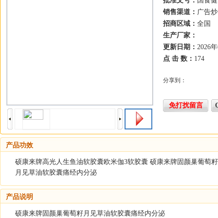
批准文号：
国食健 
销售渠道：
广告炒
招商区域：
全国
生产厂家：
更新日期：
2026
点 击 数：
174
分享到：
免打扰留言
产品功效
硕康来牌高光人生鱼油软胶囊欧米伽3软胶囊 硕康来牌固颜巢葡萄
月见草油软胶囊痛经内分泌
产品说明
硕康来牌固颜巢葡萄籽月见草油软胶囊痛经内分泌