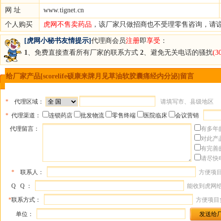
网 址
www.tignet.cn
个人购买
虎网不售卖药品
，该厂家只做招商也不受理零售咨询，请
[虎网小秘书友情提示]
代理商会员
注册
即
享受
：
1
、免费直接查看所有厂家的联系方式
2
、避免无关电话的骚扰
(
给厂家产品[scorelife硕康来牌月见草油软胶囊痛经内分泌]留言
*
代理区域：
请填写市、县级地区
*
代理渠道：
连锁药店
批发物流
零售终端
医院临床
会议营销
代理留言：
有多年
对此产
有完善
请尽快
*
联系人：
方便项
Q Q ：
能收到虎网
*
联系方式：
方便项目
单位：