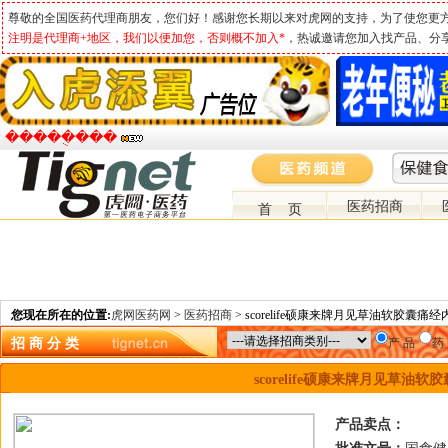
尊敬的全国医药代理商朋友，您们好！感谢您长期以来对虎网的支持，为了使您更
注明是代理商+地区，我们以便加您，否则概不加入*
，热诚邀请您加入找产品、分
�����ֻ���
医药招商
首 页
您现在所在的位置:
虎网医药网
>
医药招商
> scorelife硕康来牌月见草油软胶囊
招 商 分 类
产 品
药
scorelife硕康来牌月见草油
产品卖点：