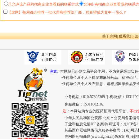
只允许该产品的招商企业查看我的联系方式
允许所有招商企业查看我的联系
【虎网】每周都会推荐一批代理商推荐给厂商，您希望成为其中一员么？
关于虎网
|
联系我们
|
加
注意:
·本网站只起到交易平台作用，不为交易经过负任
·任何单位及个人不得发布麻醉药品、精神药品
·任何单位及个人发布信息，请根据国家食品安
业务电话：010-57895369 手机/微信：15311002
客服微信：15311002102
注
：本网站为专业的医药招商代理平台，
不出
中华人民共和国公安部 北京市公安局备案编号：110
工业和信息化部ICP备案/许可证号：
京ICP备12
药品医疗器械网络信息服务备案号：(京)网药械信息
虎网医药招商网(www.tignet.cn)版权所有,谨