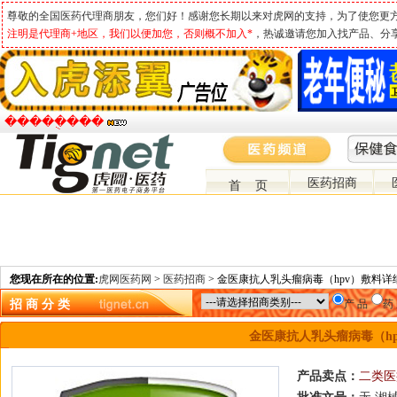
尊敬的全国医药代理商朋友，您们好！感谢您长期以来对虎网的支持，为了使您更
注明是代理商+地区，我们以便加您，否则概不加入*
，热诚邀请您加入找产品、分
�����ֻ���
医药招商
首 页
您现在所在的位置:
虎网医药网
>
医药招商
> 金医康抗人乳头瘤病毒（hpv）敷料
招 商 分 类
产 品
药
金医康抗人乳头瘤病毒（hp
产品卖点：
二类医