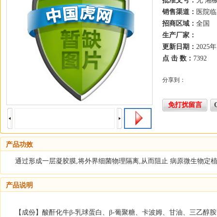
批准文号：
无 湘械
销售渠道：
医院临
招商区域：
全国
生产厂家：
更新日期：
2025
点 击 数：
7392
分享到：
免打扰留言
产品功效
通过形成一层凝胶膜,将外界细菌物理隔离,从而阻止 病原微生物定植
产品说明
【成份】酸酐化牛β-乳球蛋白、β-葡聚糖、卡波姆、甘油、三乙醇