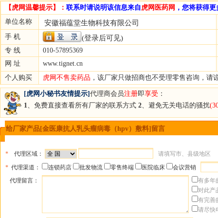
【虎网温馨提示】：
联系时请说明该信息来自
虎网医药网
，您将获得更
单位名称
安徽福蕴堂生物科技有限公司
手 机
(登录后可见)
专 线
010-57895369
网 址
www.tignet.cn
个人购买
虎网不售卖药品
，该厂家只做招商也不受理零售咨询，请
[虎网小秘书友情提示]
代理商会员
注册
即
享受
：
1
、免费直接查看所有厂家的联系方式
2
、避免无关电话的骚扰
(
给厂家产品[金医康抗人乳头瘤病毒（hpv）敷料]留言
*
代理区域：
请填写市、县级地区
*
代理渠道：
连锁药店
批发物流
零售终端
医院临床
会议营销
代理留言：
有多年
对此产
有完善
请尽快