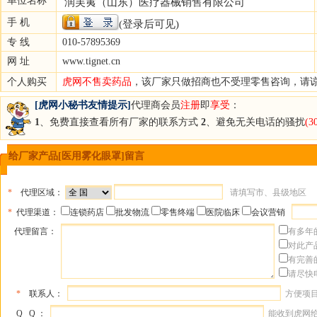
单位名称
润芙荑（山东）医疗器械销售有限公司
手 机
(登录后可见)
专 线
010-57895369
网 址
www.tignet.cn
个人购买
虎网不售卖药品
，该厂家只做招商也不受理零售咨询，请
[虎网小秘书友情提示]
代理商会员
注册
即
享受
：
1
、免费直接查看所有厂家的联系方式
2
、避免无关电话的骚扰
(
给厂家产品[医用雾化眼罩]留言
*
代理区域：
请填写市、县级地区
*
代理渠道：
连锁药店
批发物流
零售终端
医院临床
会议营销
代理留言：
有多年
对此产
有完善
请尽快
*
联系人：
方便项
Q Q ：
能收到虎网