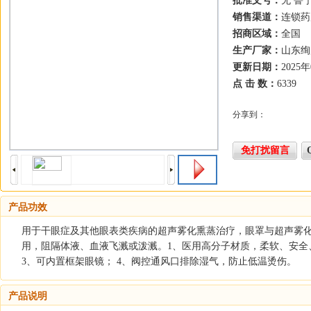
批准文号：
无 鲁宁
销售渠道：
连锁药
招商区域：
全国
生产厂家：
山东绚
更新日期：
2025
点 击 数：
6339
分享到：
免打扰留言
产品功效
用于干眼症及其他眼表类疾病的超声雾化熏蒸治疗，眼罩与超声雾
用，阻隔体液、血液飞溅或泼溅。1、医用高分子材质，柔软、安全
3、可内置框架眼镜； 4、阀控通风口排除湿气，防止低温烫伤。
产品说明