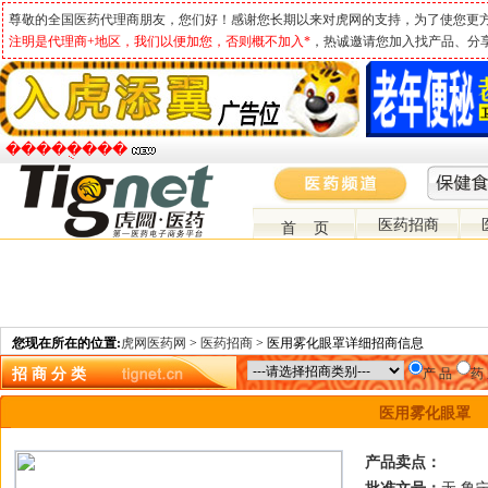
尊敬的全国医药代理商朋友，您们好！感谢您长期以来对虎网的支持，为了使您更
注明是代理商+地区，我们以便加您，否则概不加入*
，热诚邀请您加入找产品、分
�����ֻ���
医药招商
首 页
您现在所在的位置:
虎网医药网
>
医药招商
> 医用雾化眼罩详细招商信息
招 商 分 类
产 品
药
医用雾化眼罩
产品卖点：