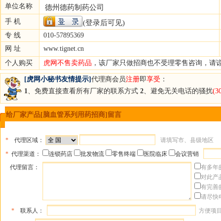
单位名称
德州德药制药公司
手 机
(登录后可见)
专 线
010-57895369
网 址
www.tignet.cn
个人购买
虎网不售卖药品
，该厂家只做招商也不受理零售咨询，请
[虎网小秘书友情提示]
代理商会员
注册
即
享受
：
1
、免费直接查看所有厂家的联系方式
2
、避免无关电话的骚扰
(
给厂家产品[脑血管系列用药招商]留言
*
代理区域：
请填写市、县级地区
*
代理渠道：
连锁药店
批发物流
零售终端
医院临床
会议营销
代理留言：
有多年
对此产
有完善
请尽快
*
联系人：
方便项