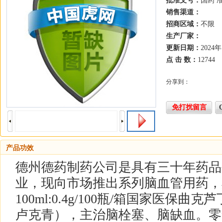
批准文号：
国药 准
销售渠道：
招商区域：
不限
生产厂家：
更新日期：
2024
点 击 数：
12744
分享到：
免打扰留言
产品功效
德州德药制药公司是具有三十年药品
业，现向市场推出系列脑血管用药，
100ml:0.4g/100瓶/箱国家医
卢克青），主治脑栓塞、脑缺血。零售：45元