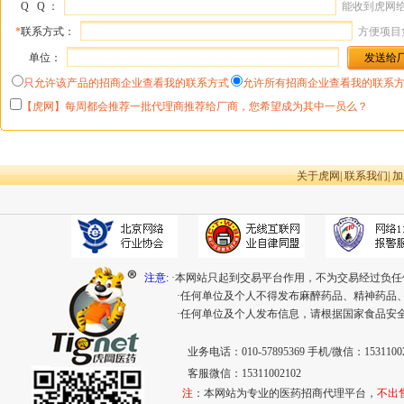
Q Q ：
能收到虎网
*
联系方式：
方便项目
单位：
只允许该产品的招商企业查看我的联系方式
允许所有招商企业查看我的联系
【虎网】每周都会推荐一批代理商推荐给厂商，您希望成为其中一员么？
关于虎网
|
联系我们
|
加
注意:
·本网站只起到交易平台作用，不为交易经过负任
·任何单位及个人不得发布麻醉药品、精神药品
·任何单位及个人发布信息，请根据国家食品安
业务电话：010-57895369 手机/微信：15311002
客服微信：15311002102
注
：本网站为专业的医药招商代理平台，
不出