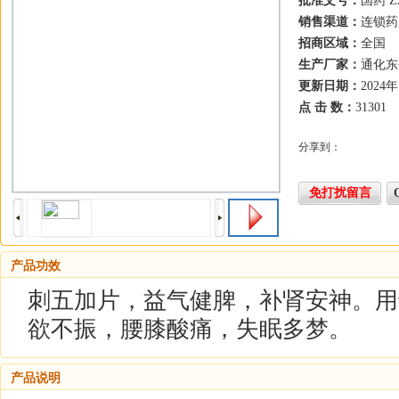
批准文号：
国药 Z2
销售渠道：
连锁药
(门诊),诊所,
招商区域：
全国
生产厂家：
通化东
更新日期：
2024
点 击 数：
31301
分享到：
免打扰留言
产品功效
刺五加片，益气健脾，补肾安神。用
欲不振，腰膝酸痛，失眠多梦。
产品说明