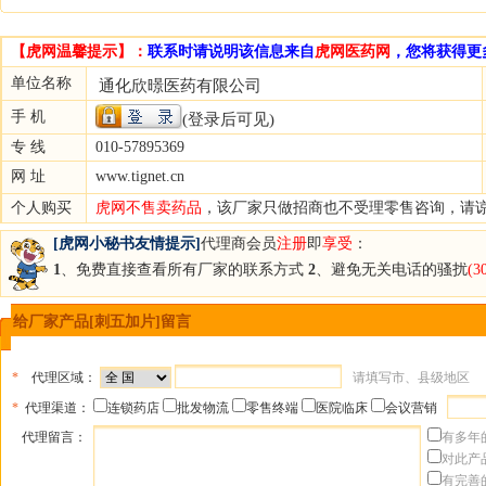
【虎网温馨提示】：
联系时请说明该信息来自
虎网医药网
，您将获得更
单位名称
通化欣暻医药有限公司
手 机
(登录后可见)
专 线
010-57895369
网 址
www.tignet.cn
个人购买
虎网不售卖药品
，该厂家只做招商也不受理零售咨询，请
[虎网小秘书友情提示]
代理商会员
注册
即
享受
：
1
、免费直接查看所有厂家的联系方式
2
、避免无关电话的骚扰
(
给厂家产品[刺五加片]留言
*
代理区域：
请填写市、县级地区
*
代理渠道：
连锁药店
批发物流
零售终端
医院临床
会议营销
代理留言：
有多年
对此产
有完善