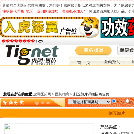
尊敬的全国医药代理商朋友，您们好！感谢您长期以来对虎网的支持，为了使您更
注明是代理商+地区，我们以便加您，否则概不加入*
，热诚邀请您加入找产品、分
�����ֻ���
医药招商
首 页
您现在所在的位置:
虎网医药网
>
医药招商
> 刺五加片详细招商信息
招 商 分 类
产 品
药
刺五加片
产品卖点：