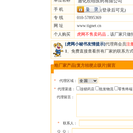
单位名称
通化欣暻医药有限公司
手 机
(登录后可见)
专 线
010-57895369
网 址
www.tignet.cn
个人购买
虎网不售卖药品
，该厂家只做
[虎网小秘书友情提示]
代理商会员
注
1
、免费直接查看所有厂家的联系方
给厂家产品[复方桔梗止咳片]留言
*
代理区域：
*
代理渠道：
连锁药店
批发物流
零售终端
代理留言：
*
联系人：
Q Q ：