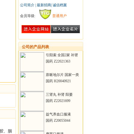
公司简介
|
最新招商
|
诚信档案
会员等级:
普通用户
公司的产品列表
引阳索 全国2家 补肾
壮阳
国药 Z22021363
萘哌地尔片 国家一类
新药 国家医保
国药 H20040921
三肾丸 补肾 阳萎
国药 Z22021699
益气养血口服液
国药 Z20055044
胶、胭