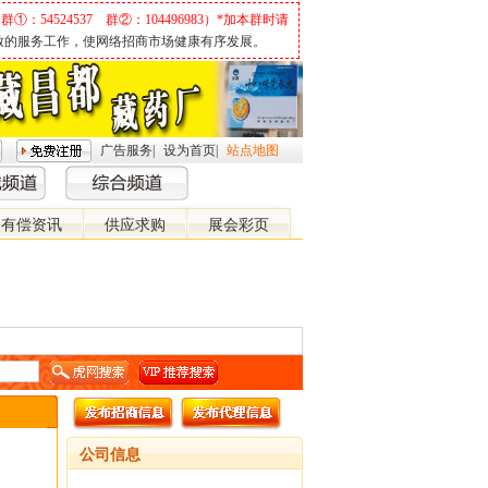
群①：54524537 群②：104496983）*加本群时请
致的服务工作，使网络招商市场健康有序发展。
广告服务
|
设为首页
|
站点地图
有偿资讯
供应求购
展会彩页
关 闭
公司信息