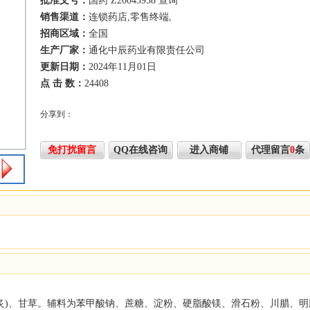
批准文号：
国药 Z20043958
查询
销售渠道：
连锁药店,零售终端,
招商区域：
全国
生产厂家：
通化中辰药业有限责任公司
更新日期：
2024年11月01日
点 击 数：
24408
分享到：
免打扰留言
QQ在线咨询
进入商铺
代理留言
0
条
蜜炙)、甘草。辅料为苯甲酸钠、蔗糖、淀粉、硬脂酸镁、滑石粉、川腊、明