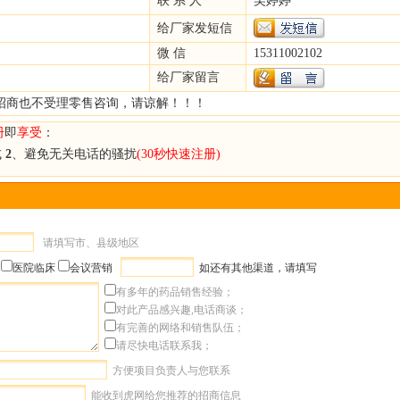
联 系 人
吴婷婷
给厂家发短信
微 信
15311002102
给厂家留言
招商也不受理零售咨询，请谅解！！！
册
即
享受
：
式
2
、避免无关电话的骚扰
(30秒快速注册)
请填写市、县级地区
医院临床
会议营销
如还有其他渠道，请填写
有多年的药品销售经验；
对此产品感兴趣,电话商谈；
有完善的网络和销售队伍；
请尽快电话联系我；
方便项目负责人与您联系
能收到虎网给您推荐的招商信息