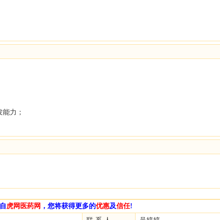
；
发能力；
自
虎网医药网
，您将获得更多的
优惠
及
信任
!