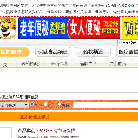
以来对虎网的支持，为了使您更方便的找产品本站开通了全国医药代理商联络ＱＱ群
（
*
，热诚邀请您加入找产品、分享经验，我们将不负众望、继续努力、做好周到而细
医药招商
医药代理
品牌专区
展会前沿
 页
桔梗止咳片详细招商信息
产 品
药 厂
功 能
复方桔梗止咳片
产品卖点：
价格低 有市场保护