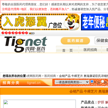
尊敬的全国医药代理商朋友，您们好！感谢您长期以来对虎网的支持，为了使您更
注明是代理商+地区，我们以便加您，否则概不加入*
，热诚邀请您加入找产品、分
�����ֻ���
医药招商
首 页
您现在所在的位置:
虎网医药网
>
医药招商
> 会销产品 牛樟芝片 奥瑞康诺臣氏详细
招 商 分 类
产 品
药
会销产品 牛樟芝片 奥瑞
产品卖点：
护肝 