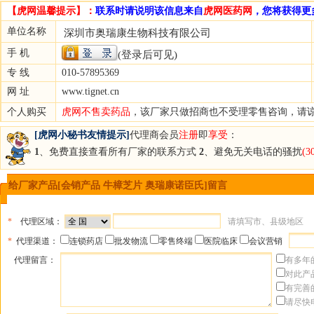
【虎网温馨提示】：
联系时请说明该信息来自
虎网医药网
，您将获得更
单位名称
深圳市奥瑞康生物科技有限公司
手 机
(登录后可见)
专 线
010-57895369
网 址
www.tignet.cn
个人购买
虎网不售卖药品
，该厂家只做招商也不受理零售咨询，请
[虎网小秘书友情提示]
代理商会员
注册
即
享受
：
1
、免费直接查看所有厂家的联系方式
2
、避免无关电话的骚扰
(
给厂家产品[会销产品 牛樟芝片 奥瑞康诺臣氏]留言
*
代理区域：
请填写市、县级地区
*
代理渠道：
连锁药店
批发物流
零售终端
医院临床
会议营销
代理留言：
有多年
对此产
有完善
请尽快