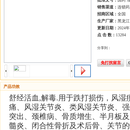
批准文号：
国药 准
销售渠道：
连锁药
招商区域：
全国
生产厂家：
黑龙江
更新日期：
2024
点 击 数：
13284
分享到：
免打扰留言
产品功效
舒经活血,解毒.用于跌打损伤，风
痛、风湿关节炎、类风湿关节炎、强
突出、颈椎病、骨质增生、半月板及
髓炎、闭合性骨折及术后骨、关节的