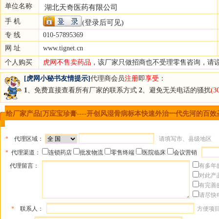
单位名称
湖北天奇医药有限公司
手 机
(登录后可见)
专 线
010-57895369
网 址
www.tignet.cn
个人购买
虎网不售卖药品
，该厂家只做招商也不受理零售咨询，请
[虎网小秘书友情提示]
代理商会员
注册
即
享受
：
1
、免费直接查看所有厂家的联系方式
2
、避免无关电话的骚扰
(
给厂家产品[万应宝珍膏----开创风湿骨病标本快速外治一代先河的百效
*
代理区域：
请填写市、县级地区
*
代理渠道：
连锁药店
批发物流
零售终端
医院临床
会议营销
代理留言：
有多年
对此产
有完善
请尽快
*
联系人：
方便项