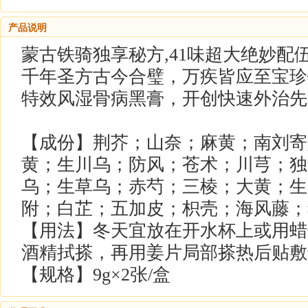
产品说明
蒙古铁骑独享秘方,41味超大绝妙配伍
千年圣方古今合璧，万疾皆应至宝珍
特效风湿骨病黑膏，开创快速外治先
【成份】荆芥；山奈；麻黄；南刘寄
黄；生川乌；防风；苍术；川芎；独
乌；生草乌；赤芍；三棱；大黄；生
附；白芷；五加皮；枳壳；海风藤；
【用法】冬天宜放在开水杯上或用蜡
酒精拭搽，再用姜片局部搽热后贴敷
【规格】9g×2张/盒