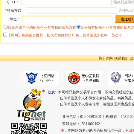
Q Q ：
能收到虎网
*
联系方式：
方便项目
单位：
只允许该产品的招商企业查看我的联系方式
允许所有招商企业查看我的联系
【虎网】每周都会推荐一批代理商推荐给厂商，您希望成为其中一员么？
关于虎网
|
联系我们
|
加
注意:
·本网站只起到交易平台作用，不为交易经过负任
·任何单位及个人不得发布麻醉药品、精神药品
·任何单位及个人发布信息，请根据国家食品安
业务电话：010-57895369 手机/微信：15311002
客服微信：15311002102
注
：本网站为专业的医药招商代理平台，
不出