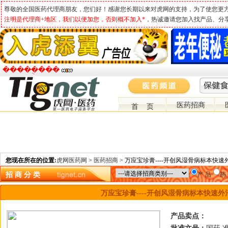
尊敬的全国医药代理商朋友，您们好！感谢您长期以来对虎网的支持，为了使您更
注明是代理商+地区，我们以便加您，否则概不加入*
，热诚邀请您加入找产品、分
�����ֻ���
医药招商
首 页
您现在所在的位置:
虎网医药网
>
医药招商
> 万应宝珍膏----开创风湿骨病标本
招 商 分 类
产 品
药
万应宝珍膏----开创风湿骨病标本快速
产品卖点：