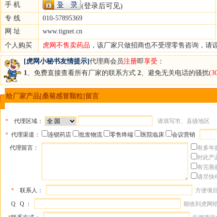
手 机
(登录后可见)
专 线
010-57895369
网 址
www.tignet.cn
个人购买
虎网不售卖药品
，该厂家只做招商也不受理零售咨询，请
[虎网小秘书友情提示]
代理商会员
注册
即
享受
：
1
、免费直接查看所有厂家的联系方式
2
、避免无关电话的骚扰
(
给厂家产品[桑菊感冒颗粒]留言
*
代理区域：
请填写市、县级地区
*
代理渠道：
连锁药店
批发物流
零售终端
医院临床
会议营销
代理留言：
有多年
对此产
有完善
请尽快
*
联系人：
方便项
Q Q ：
能收到虎网