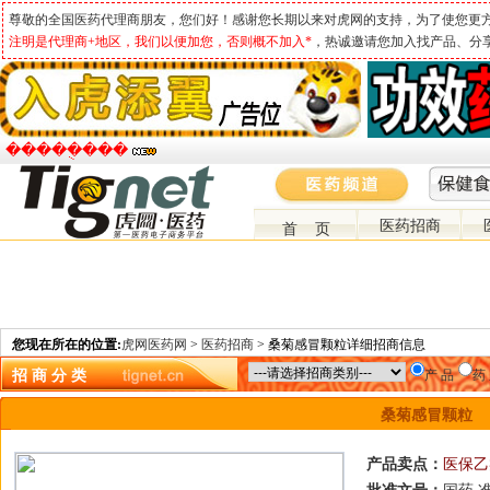
尊敬的全国医药代理商朋友，您们好！感谢您长期以来对虎网的支持，为了使您更
注明是代理商+地区，我们以便加您，否则概不加入*
，热诚邀请您加入找产品、分
�����ֻ���
医药招商
首 页
您现在所在的位置:
虎网医药网
>
医药招商
> 桑菊感冒颗粒详细招商信息
招 商 分 类
产 品
药
桑菊感冒颗粒
产品卖点：
医保乙