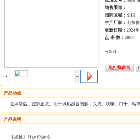
批准文号：
国药 准
销售渠道：
招商区域：
全国
生产厂家：
山东鲁
更新日期：
2024
点 击 数：
40537
分享到：
免打扰留言
产品功效
疏风清热，宣肺止咳。用于风热感冒初起，头痛、咳嗽、口干、咽
产品说明
【规格】11g×10袋/盒