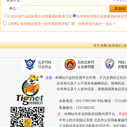
*
联系方式：
方便项目
单位：
只允许该产品的招商企业查看我的联系方式
允许所有招商企业查看我的联系
【虎网】每周都会推荐一批代理商推荐给厂商，您希望成为其中一员么？
关于虎网
|
联系我们
|
加
注意:
·本网站只起到交易平台作用，不为交易经过负任
·任何单位及个人不得发布麻醉药品、精神药品
·任何单位及个人发布信息，请根据国家食品安
业务电话：010-57895369 手机/微信：15311002
客服微信：15311002102
注
：本网站为专业的医药招商代理平台，
不出
中华人民共和国公安部 北京市公安局备案编号：110
工业和信息化部ICP备案/许可证号：
京ICP备12