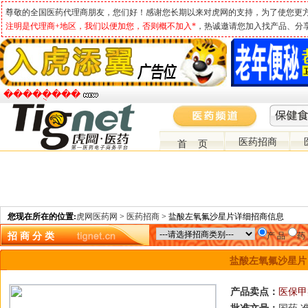
尊敬的全国医药代理商朋友，您们好！感谢您长期以来对虎网的支持，为了使您更
注明是代理商+地区，我们以便加您，否则概不加入*
，热诚邀请您加入找产品、分
�����ֻ���
医药招商
首 页
您现在所在的位置:
虎网医药网
>
医药招商
> 盐酸左氧氟沙星片详细招商信息
招 商 分 类
产 品
药
盐酸左氧氟沙星片
产品卖点：
医保甲