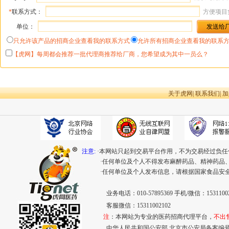
*
联系方式：
方便项目
单位：
只允许该产品的招商企业查看我的联系方式
允许所有招商企业查看我的联系
【虎网】每周都会推荐一批代理商推荐给厂商，您希望成为其中一员么？
关于虎网
|
联系我们
|
加
注意:
·本网站只起到交易平台作用，不为交易经过负任
·任何单位及个人不得发布麻醉药品、精神药品
·任何单位及个人发布信息，请根据国家食品安
业务电话：010-57895369 手机/微信：15311002
客服微信：15311002102
注
：本网站为专业的医药招商代理平台，
不出
中华人民共和国公安部 北京市公安局备案编号：110