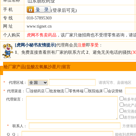
单位名称
山东朋欣药业
手 机
(登录后可见)
专 线
010-57895369
网 址
www.tignet.cn
个人购买
虎网不售卖药品
，该厂家只做招商也不受理零售咨询，请
[虎网小秘书友情提示]
代理商会员
注册
即
享受
：
1
、免费直接查看所有厂家的联系方式
2
、避免无关电话的骚扰
(
给厂家产品[盐酸左氧氟沙星片]留言
*
代理区域：
请填写市、县级地区
*
代理渠道：
连锁药店
批发物流
零售终端
医院临床
会议营销
代理留言：
有多年
对此产
有完善
请尽快
*
联系人：
方便项
Q Q ：
能收到虎网