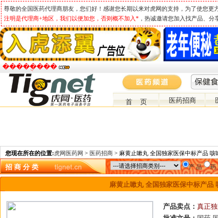
尊敬的全国医药代理商朋友，您们好！感谢您长期以来对虎网的支持，为了使您更
注明是代理商+地区，我们以便加您，否则概不加入*
，热诚邀请您加入找产品、分
�����ֻ���
医药招商
首 页
您现在所在的位置:
虎网医药网
>
医药招商
> 麻黄止嗽丸 全国独家医保中标产品 
招 商 分 类
产 品
药
麻黄止嗽丸 全国独家医保中标产品
产品卖点：
真正独