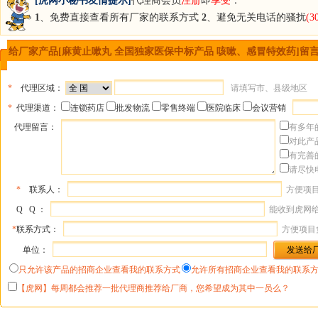
[虎网小秘书友情提示]
代理商会员
注册
即
享受
：
1
、免费直接查看所有厂家的联系方式
2
、避免无关电话的骚扰
(
给厂家产品[麻黄止嗽丸 全国独家医保中标产品 咳嗽、感冒特效药]留
*
代理区域：
请填写市、县级地区
*
代理渠道：
连锁药店
批发物流
零售终端
医院临床
会议营销
代理留言：
有多年
对此产
有完善
请尽快
*
联系人：
方便项
Q Q ：
能收到虎网
*
联系方式：
方便项目
单位：
只允许该产品的招商企业查看我的联系方式
允许所有招商企业查看我的联系
【虎网】每周都会推荐一批代理商推荐给厂商，您希望成为其中一员么？