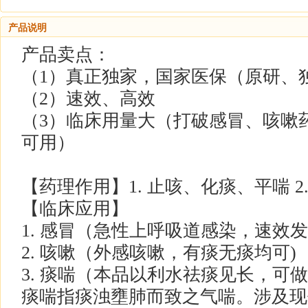
产品说明
产品卖点：
（1）真正独家，国家医保（原研、
（2）速效、高效
（3）临床用量大（打破感冒、咳嗽
可用）
【药理作用】1. 止咳、化痰、平喘 2.
【临床应用】
1. 感冒（急性上呼吸道感染，速效发
2. 咳嗽（外感咳嗽，有痰无痰均可)
3. 痰喘（本品以利水祛痰见长，可
痰喘指痰浊壅肺而致之气喘。涉及现