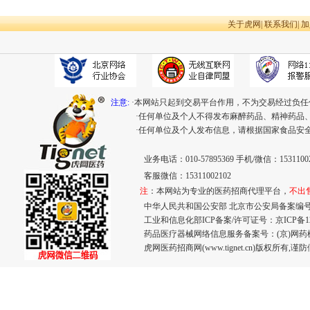
关于虎网
|
联系我们
|
加
注意:
·本网站只起到交易平台作用，不为交易经过负任
·任何单位及个人不得发布麻醉药品、精神药品
·任何单位及个人发布信息，请根据国家食品安
业务电话：010-57895369 手机/微信：15311002
客服微信：15311002102
注
：本网站为专业的医药招商代理平台，
不出
中华人民共和国公安部 北京市公安局备案编号：110
工业和信息化部ICP备案/许可证号：
京ICP备12
药品医疗器械网络信息服务备案号：(京)网药械信息
虎网医药招商网(www.tignet.cn)版权所有,谨