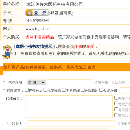
单位名称
武汉佐佐木医药科技有限公司
手 机
(登录后可见)
专 线
010-57895369
网 址
www.tignet.cn
个人购买
虎网不售卖药品
，该厂家只做招商也不受理零售咨询，请
[虎网小秘书友情提示]
代理商会员
注册
即
享受
：
1
、免费直接查看所有厂家的联系方式
2
、避免无关电话的骚扰
(
给厂家产品[各种保健茶、袋泡茶、花茶代加工]留言
*
代理区域：
请填写市、县级地区
*
代理渠道：
连锁药店
批发物流
零售终端
医院临床
会议营销
代理留言：
有多年
对此产
有完善
请尽快
*
联系人：
方便项