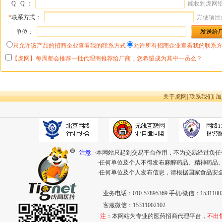
Q Q ：
能收到虎网
*
联系方式：
方便项目
单位：
只允许该产品的招商企业查看我的联系方式
允许所有招商企业查看我的联系
【虎网】每周都会推荐一批代理商推荐给厂商，您希望成为其中一员么？
关于虎网
|
联系我们
|
加
注意:
·本网站只起到交易平台作用，不为交易经过负任
·任何单位及个人不得发布麻醉药品、精神药品
·任何单位及个人发布信息，请根据国家食品安
业务电话：010-57895369 手机/微信：15311002
客服微信：15311002102
注
：本网站为专业的医药招商代理平台，
不出