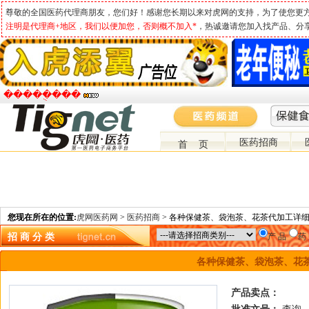
尊敬的全国医药代理商朋友，您们好！感谢您长期以来对虎网的支持，为了使您更
注明是代理商+地区，我们以便加您，否则概不加入*
，热诚邀请您加入找产品、分
�����ֻ���
医药招商
首 页
您现在所在的位置:
虎网医药网
>
医药招商
> 各种保健茶、袋泡茶、花茶代加工详
招 商 分 类
产 品
药
各种保健茶、袋泡茶、花
产品卖点：