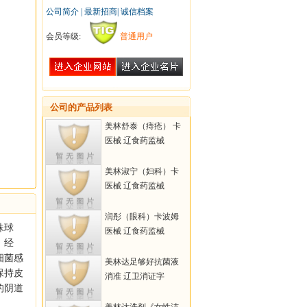
公司简介
|
最新招商
|
诚信档案
会员等级:
普通用户
公司的产品列表
美林舒泰（痔疮） 卡
波姆凝胶
医械 辽食药监械
（准）字2006第
2640065号
美林淑宁（妇科）卡
波姆凝胶
医械 辽食药监械
（准）字2008第
2640030号
润彤（眼科）卡波姆
珠球
凝胶
医械 辽食药监械
、经
（准）字2008第
细菌感
2640031号
美林达足够好抗菌液
保持皮
消准 辽卫消证字
的阴道
（2003）第0020号