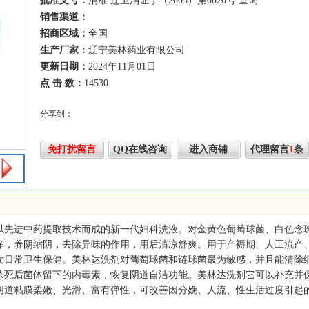
批准文号：
消准 辽卫消证字（2003）第0020号
查询
销售渠道：
招商区域：
全国
生产厂家：
辽宁美林药业有限公司
更新日期：
2024年11月01日
点 击 数：
14530
分享到：
免打扰留言
QQ在线咨询
进入商铺
代理留言
1
条
以先进中药提取技术而成的新一代妇科洗液。对金黄色葡萄球菌、白色念
痒，养阴缩阴，去除异味的作用，用后清凉舒爽。用于产褥期、人工流产
女日常卫生保健。美林达洗剂对葡萄球菌和链球菌最为敏感，并且能清除
杀死后菌体留下的内毒素，恢复阴道自洁功能。美林达洗剂它可以补充并
阴道粘膜柔嫩、光滑、富有弹性，可改善因分娩、人流、性生活过度引起