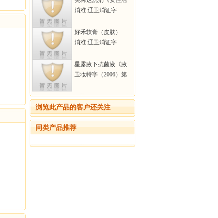
美林达洗剂《女性洁
阴专用》商标注册：
消准 辽卫消证字
美林达（洗液）
（2003）第0020号
好禾软膏（皮肤）
消准 辽卫消证字
（2003）第0020号
星露腋下抗菌液《腋
臭专用》
卫妆特字（2006）第
0884号
浏览此产品的客户还关注
同类产品推荐
在线回馈
中国虎网纳您良言
请提出您的宝贵意见和建议：