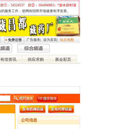
群①：54524537 群②：104496983）*加本群时请
致的服务工作，使网络招商市场健康有序发展。
广告服务
|
设为首页
|
站点地图
有偿资讯
供应求购
展会彩页
关 闭
公司信息