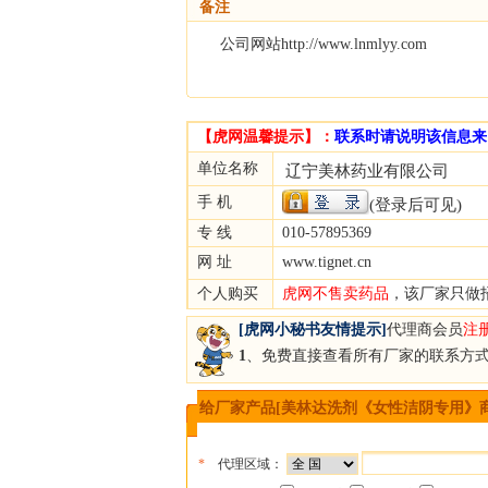
备注
公司网站http://www.lnmlyy.com
【虎网温馨提示】：
联系时请说明该信息来
单位名称
辽宁美林药业有限公司
手 机
(登录后可见)
专 线
010-57895369
网 址
www.tignet.cn
个人购买
虎网不售卖药品
，该厂家只做
[虎网小秘书友情提示]
代理商会员
注
1
、免费直接查看所有厂家的联系方
给厂家产品[美林达洗剂《女性洁阴专用》
*
代理区域：