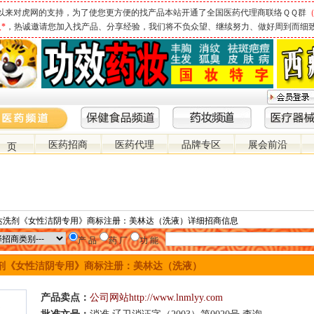
以来对虎网的支持，为了使您更方便的找产品本站开通了全国医药代理商联络ＱＱ群
（
*
，热诚邀请您加入找产品、分享经验，我们将不负众望、继续努力、做好周到而细
医药招商
医药代理
品牌专区
展会前沿
 页
林达洗剂《女性洁阴专用》商标注册：美林达（洗液）详细招商信息
产 品
药 厂
功 能
剂《女性洁阴专用》商标注册：美林达（洗液）
产品卖点：
公司网站http://www.lnmlyy.com