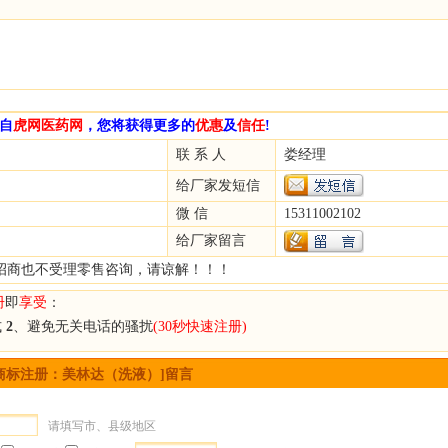
自
虎网医药网
，您将获得更多的
优惠
及
信任
!
联 系 人
娄经理
给厂家发短信
微 信
15311002102
给厂家留言
招商也不受理零售咨询，请谅解！！！
册
即
享受
：
式
2
、避免无关电话的骚扰
(30秒快速注册)
商标注册：美林达（洗液）]留言
请填写市、县级地区