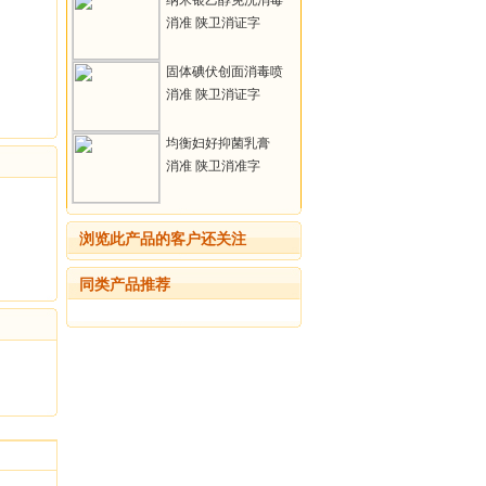
纳米银乙醇免洗消毒
液
消准 陕卫消证字
【2019】第A019号
固体碘伏创面消毒喷
雾剂
消准 陕卫消证字
【2019】第A019号
均衡妇好抑菌乳膏
消准 陕卫消准字
【2019】第X503号
浏览此产品的客户还关注
同类产品推荐
在线回馈
中国虎网纳您良言
请提出您的宝贵意见和建议：