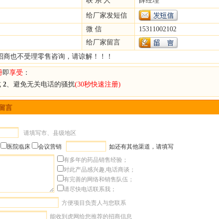
联 系 人
薛经理
给厂家发短信
微 信
15311002102
给厂家留言
招商也不受理零售咨询，请谅解！！！
册
即
享受
：
式
2
、避免无关电话的骚扰
(30秒快速注册)
]留言
请填写市、县级地区
医院临床
会议营销
如还有其他渠道，请填写
有多年的药品销售经验；
对此产品感兴趣,电话商谈；
有完善的网络和销售队伍；
请尽快电话联系我；
方便项目负责人与您联系
能收到虎网给您推荐的招商信息