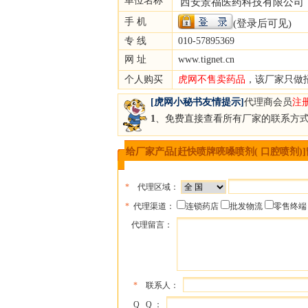
单位名称
西安景福医药科技有限公司
手 机
(登录后可见)
专 线
010-57895369
网 址
www.tignet.cn
个人购买
虎网不售卖药品
，该厂家只做
[虎网小秘书友情提示]
代理商会员
注
1
、免费直接查看所有厂家的联系方
给厂家产品[赶快喷牌喨嗓喷剂( 口腔喷剂)
*
代理区域：
*
代理渠道：
连锁药店
批发物流
零售终端
代理留言：
*
联系人：
Q Q ：