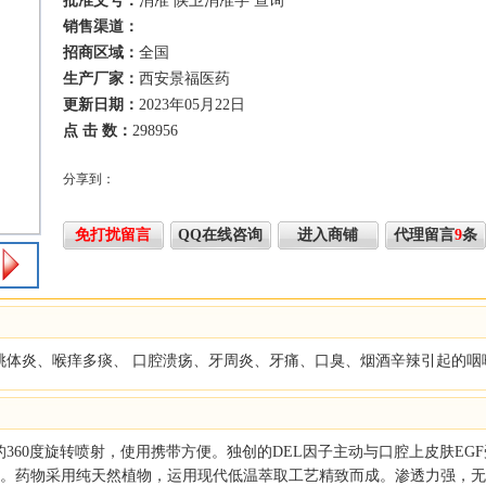
批准文号：
消准 陕卫消准字
查询
销售渠道：
招商区域：
全国
生产厂家：
西安景福医药
更新日期：
2023年05月22日
点 击 数：
298956
分享到：
免打扰留言
QQ在线咨询
进入商铺
代理留言
9
条
桃体炎、喉痒多痰、 口腔溃疡、牙周炎、牙痛、口臭、烟酒辛辣引起的咽
360度旋转喷射，使用携带方便。独创的DEL因子主动与口腔上皮肤EG
疡。药物采用纯天然植物，运用现代低温萃取工艺精致而成。渗透力强，