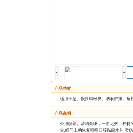
产品功效
适用于急、慢性咽喉炎、咽喉肿痛、扁
产品说明
外用喷剂。清咽亮嗓，一喷见效。独特的
合,瞬间主动恢复咽喉口腔黏膜水肿,溃