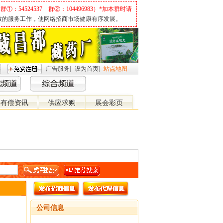
群①：54524537 群②：104496983）*加本群时请
致的服务工作，使网络招商市场健康有序发展。
广告服务
|
设为首页
|
站点地图
有偿资讯
供应求购
展会彩页
关 闭
公司信息