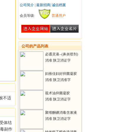
公司简介
|
最新招商
|
诚信档案
会员等级:
普通用户
公司的产品列表
必通灵液--(鼻炎喷剂)
消准 陕卫消证字
【2016】第0224号
妇推佳妇好抑菌凝胶
——(妇科凝胶 )
消准 陕卫消准字
【2019】第X503号
莪术油抑菌凝胶
喉不适
消准 陕卫消证字
[2016]第0224号
聚维酮碘消毒含漱液
消准 陕卫消证字
F受体结
【2019】第A019号
无毒副作