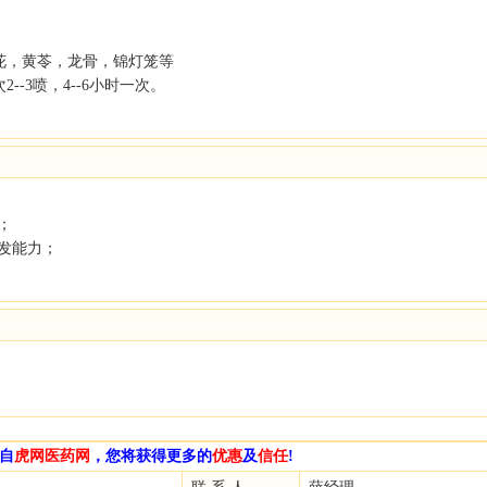
花，黄苓，龙骨，锦灯笼等
-3喷，4--6小时一次。
；
发能力；
自
虎网医药网
，您将获得更多的
优惠
及
信任
!