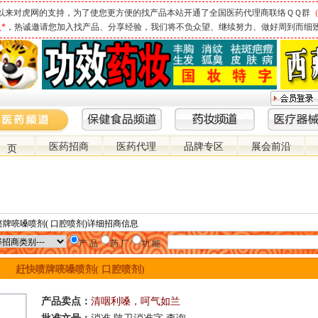
以来对虎网的支持，为了使您更方便的找产品本站开通了全国医药代理商联络ＱＱ群
（
*
，热诚邀请您加入找产品、分享经验，我们将不负众望、继续努力、做好周到而细
医药招商
医药代理
品牌专区
展会前沿
 页
喷牌喨嗓喷剂( 口腔喷剂)详细招商信息
产 品
药 厂
功 能
赶快喷牌喨嗓喷剂( 口腔喷剂)
产品卖点：
清咽利嗓，呵气如兰