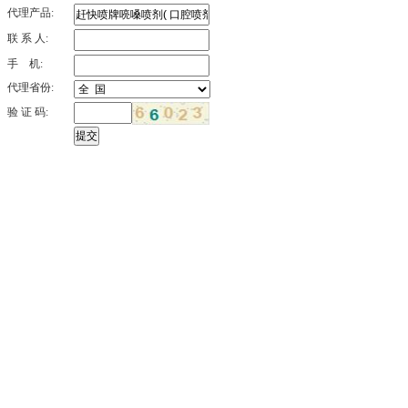
代理产品:
联 系 人:
手 机:
代理省份:
验 证 码: