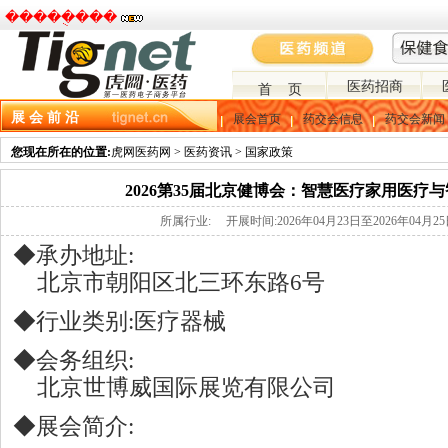
�����ֻ���
医药招商
首 页
展 会 前 沿
展会首页
药交会信息
药交会新闻
您现在所在的位置:
虎网医药网 > 医药资讯 > 国家政策
2026第35届北京健博会：智慧医疗家用医疗
所属行业:
开展时间:
2026年04月23日
至
2026年04月2
◆承办地址:
北京市朝阳区北三环东路6号
◆行业类别:医疗器械
◆会务组织:
北京世博威国际展览有限公司
◆展会简介: