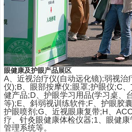
眼健康及护眼产品展区
A
(
);
、近视治疗仪
自动远化镜
弱视治
);B
;
;
;C
仪
、眼部按摩仪
眼罩
护眼仪
、
;D
(
健产品
、护眼学习用品
学习桌、
);E
;F
等
、斜弱视训练软件
、护眼胶
;G
;H
ACC
护眼喷剂
、近视眼康复带
、
;1
疗、针灸眼健康体检仪器
、眼健康
管理系统等。