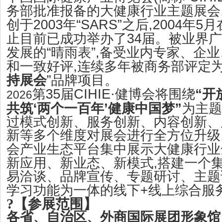
务部批准报备的大健康行业主题展会
2003
“SARS”
,2004
5
创于
年
之后
年
月
34
止目前已成功举办了
届。被业界广
“
”,
发展的
晴雨表
备受业内专家、企业
,
和一致好评
连续多年被商务部评定
”
持展会
品牌项目。
35
CIHIE·
“
第
届
健博会将围绕
开
2026
‘
’
”
共筑
两个一百年
健康中国梦
为主题
过模式创新、服务创新、内容创新、
新等多个维度对展会进行全方位升级
会产业生态平台集中展示大健康行业
,
新应用、新业态、新模式
搭建一个
易洽谈、品牌宣传、专题研讨、主题
+
学习功能为一体的线下
线上综合服
?
【
参展范围
】
各省、自治区、外商国际展团形象馆