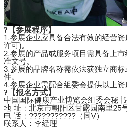
?
【
参展程序
】
1.
参展企业应具备合法有效的经营资
)
许可
。
2.
参展的产品或服务项目需具备上市
准文号。
3.
参展的品牌名称需依法获独立商标
件。
4.
参展企业需配合组委会提供以上资
?
【
报名方式
】
中国国际健康产业博览会组委会秘书
25
地
址：北京市朝阳区甘露园南里
???????????
V
电
话：
（同
）
联系人：李经理