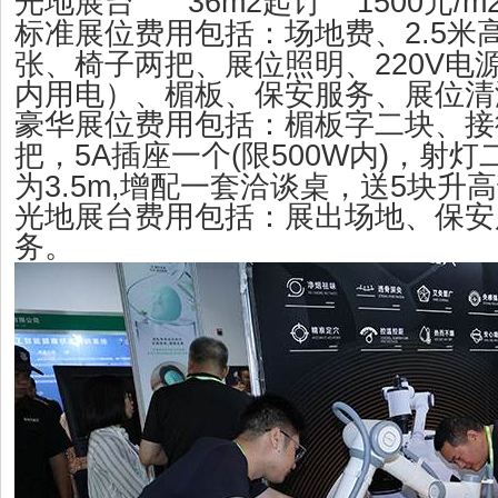
36m2
1
50
0
/
光地展台
起订
元
2.5
标准展位费用包括：场地费、
米
220V
张、椅子两把、展位照明、
电
内用电）、楣板、保安服务、展位清
豪华
展位费用包括：楣板字二块、接
5A
(
500W
)
把，
插座一个
限
内
，射灯
3.5m,
5
为
增配一套洽谈桌，送
块升高
光地展台费用包括：展出场地、保安
务。