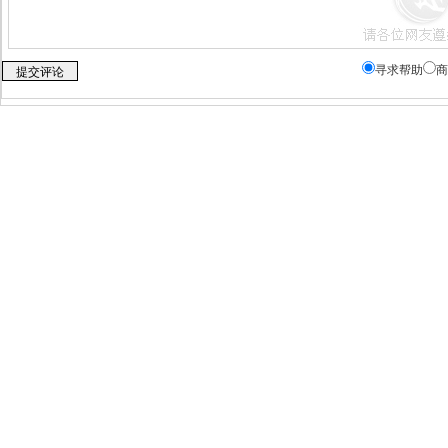
寻求帮助
商
关于虎网
|
联系我们
|
加
注意:
·本网站只起到交易平台作用，不为交易经过负任
·任何单位及个人不得发布麻醉药品、精神药品
·任何单位及个人发布信息，请根据国家食品安
业务电话：010-57895369 手机/微信：15311002
客服微信：15311002102
注
：本网站为专业的医药招商代理平台，
不出
中华人民共和国公安部 北京市公安局备案编号：110
工业和信息化部ICP备案/许可证号：
京ICP备12