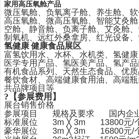
家用高压氧舱产品
微压氧舱、负氧离子舱、养生舱、软
高压氧舱、微高压氧舱、智能艾灸舱
空舱、静音舱、负离子舱、艾灸舱、
制氧机、远红外桑拿房、红光设备、
氢健康
健康食品展区
富氢饮用水、水杯、水机类、氢健康
医学专用产品、氢医美产品、氢产品
有机食品系列、天然生态食品、优质
餐饮食材、高端健康食用油、高端瓶
共品牌项目等
?
【参展费用】
展台销售价格
参展项目
规格及要求
国内企
3m ╳ 3m 1
3
800
/
标准展位
元
3m ╳ 3m 16800
/
豪华
展位
元