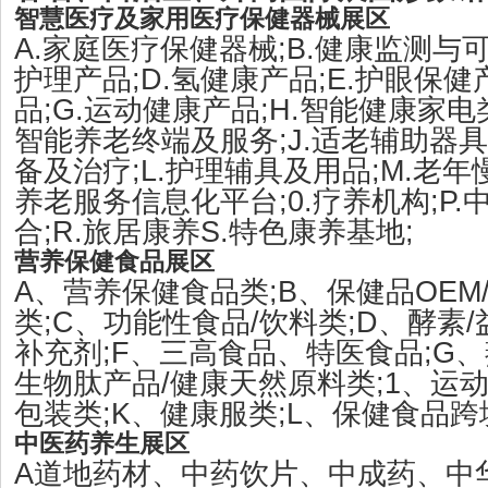
智慧医疗及家用医疗保健器械展区
A.
;B.
家庭医疗保健器械
健康监测与
;D.
;E.
护理产品
氢健康产品
护眼保健
;G.
;H.
品
运动健康产品
智能健康家电
;J.
智能养老终端及服务
适老辅助器具
;L.
;M.
备及治疗
护理辅具及用品
老年
;0.
;P.
养老服务信息化平台
疗养机构
;R.
S.
;
合
旅居康养
特色康养基地
营养保健食品展区
A
;B
OEM
、营养保健食品类
、保健品
;C
/
;D
/
类
、功能性食品
饮料类
、酵素
;F
;G
补充剂
、三高食品、特医食品
、
/
;1
生物肽产品
健康天然原料类
、运
;K
;L
包装类
、健康服类
、保健食品跨
中医药养生展区
A
道地药材、中药饮片、中成药、中