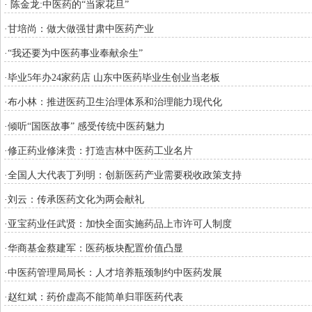
· 陈金龙:中医药的“当家花旦”
·甘培尚：做大做强甘肃中医药产业
·“我还要为中医药事业奉献余生”
·毕业5年办24家药店 山东中医药毕业生创业当老板
·布小林：推进医药卫生治理体系和治理能力现代化
·倾听“国医故事” 感受传统中医药魅力
·修正药业修涞贵：打造吉林中医药工业名片
·全国人大代表丁列明：创新医药产业需要税收政策支持
·刘云：传承医药文化为两会献礼
·亚宝药业任武贤：加快全面实施药品上市许可人制度
·华商基金蔡建军：医药板块配置价值凸显
·中医药管理局局长：人才培养瓶颈制约中医药发展
·赵红斌：药价虚高不能简单归罪医药代表