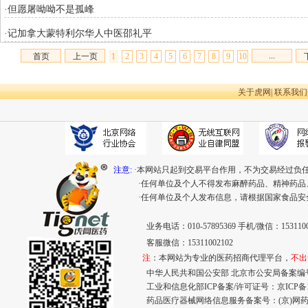
·但愿屠呦呦不是孤峰
·记加拿大蒙特利尔华人中医邵礼平
...
首页
上一页
1
2
3
4
5
6
7
8
9
10
关于虎网
|
联系我们
注意:
·本网站只起到交易平台作用，不为交易经过负
·任何单位及个人不得发布麻醉药品、精神药
·任何单位及个人发布信息，请根据国家食品
业务电话：010-57895369 手机/微信：1531100
客服微信：15311002102
注
：本网站为专业的医药招商代理平台，
不出
中华人民共和国公安部 北京市公安局备案编号：11
工业和信息化部ICP备案/许可证号：
京ICP备1
药品医疗器械网络信息服务备案号：(京)网药械信