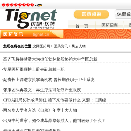
�����ֻ���
医药招商
首 页
医 药 资 讯
资讯主页
市场分析
政策环境
医药营销
医药进出口
医药招投标
您现在所在的位置:
虎网医药网
>
医药资讯
> 风云人物
·高齐飞将接替潘大为担任勃林格殷格翰大中华区总裁
·复星医药邵颖博士辞去副总裁一职
·副省长上调进京执掌新机构 曾长期任职于卫生系统
·张康团队再发文：再生疗法可治疗严重眼疾
·CFDA副局长孙咸泽卸任 接下来他要做什么 来源： E药经
·两名华人学者入选《自然》年度十大人物
·出身中药世家，如今成草晶华领航人，他到底做了什么？
·专访天雅医院男科专家王峰教授