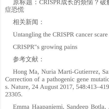
原标题：CRISPR成长的烦恼？破解
症恐慌
相关新闻：
Untangling the CRISPR cancer scare
CRISPR"s growing pains
参考文献：
Hong Ma, Nuria Marti-Gutierrez, Sa
Correction of a pathogenic gene mutat
s. Nature, 24 August 2017, 548:413–419
23305.
Emma Haapaniemi, Sandeep Botla, J