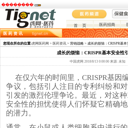
�����ֻ���
医药招商
首 页
医 药 资 讯
资讯主页
市场分析
政策环境
医药营销
医药进出口
医药招投标
您现在所在的位置:
虎网医药网
>
医药资讯
> 营销战略 > 成长的烦恼：CRISPR基
成长的烦恼：CRISPR基本安全性
中国虎网 2018/8/13 0:00:00 来源: 未知
在仅六年的时间里，CRISPR基
争议，包括引人注目的专利纠纷和对
引发的激烈伦理争论。最近，对这种
安全性的担忧使得人们怀疑它精确地
的潜力。
通常，在小鼠或人类细胞系中进行的