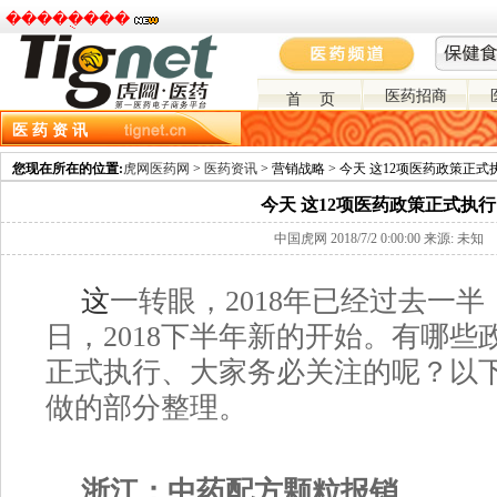
�����ֻ���
医药招商
首 页
医 药 资 讯
资讯主页
市场分析
政策环境
医药营销
医药进出口
医药招投标
您现在所在的位置:
虎网医药网
>
医药资讯
> 营销战略 > 今天 这12项医药政策正式
今天 这12项医药政策正式执行
中国虎网 2018/7/2 0:00:00 来源: 未知
这
一转眼，2018年已经过去一半
日，2018下半年新的开始。有哪些
正式执行、大家务必关注的呢？以
做的部分整理。
浙江：中药配方颗粒报销