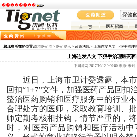
�����ֻ���
医药招商
首 页
医 药 资 讯
资讯主页
市场分析
政策环境
医药营销
医药进出口
医药招投标
您现在所在的位置:
虎网医药网
>
医药资讯
> 政策法规 > 上海连发八文 下狠手治理
上海连发八文 下狠手治理医药回
中国虎网 2017/10/12 0:00:00 来源: 未知
近日，上海市卫计委透露，本市
回扣“1+7”文件，加强医药产品回扣
整治医药购销和医疗服务中的行业不
合理处方的医师，采取教育培训、批
师定期考核相挂钩，情节严重的，将
时，对医药产品购销和医疗活动中