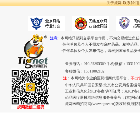
关于虎网
|
联系我们
|
注意:
·本网站只起到交易平台作用，不为交易经过负任
·任何单位及个人不得发布麻醉药品、精神药品
·任何单位及个人发布信息，请根据国家食品安
业务电话：010-57895369 手机/微信：15311002
客服微信：15311002102
注
：本网站为专业的医药招商代理平台，
不出
中华人民共和国公安部 北京市公安局备案编号：110
工业和信息化部ICP备案/许可证号：
京ICP备12
药品医疗器械网络信息服务备案号：(京)网药械信息
虎网医药招商网(www.tignet.cn)版权所有,谨