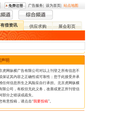
广告服务
|
设为首页
|
站点地图
有偿资讯
供应求购
展会彩页
股市
国际动态
网声明
虎网纵横广告有限公司对以上刊登之所有信息不
或保证其内容之正确性或可靠性；您于此接受并承
赖任何信息所生之风险应自行承担。北京虎网纵横
有限公司，有权但无此义务，改善或更正所刊登信
何部分之错误或疏失。
有意投稿，请点击“
我要投稿
”。
线回馈
虎网纳您良言