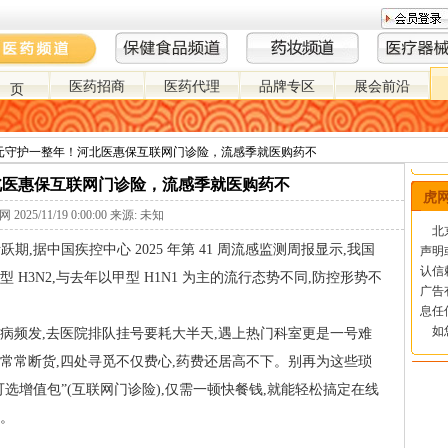
医药招商
医药代理
品牌专区
展会前沿
 页
医药进出口
医药招投标
医药人物
医药研发/科技
健康家园
医药
30 元守护一整年！河北医惠保互联网门诊险，流感季就医购药不
河北医惠保互联网门诊险，流感季就医购药不
虎
2025/11/19 0:00:00 来源: 未知
北京
,据中国疾控中心 2025 年第 41 周流感监测周报显示,我国
声明
认信
H3N2,与去年以甲型 H1N1 为主的流行态势不同,防控形势不
广告
息任
如您
病频发,去医院排队挂号要耗大半天,遇上热门科室更是一号难
常常断货,四处寻觅不仅费心,药费还居高不下。别再为这些琐
在
 元可选增值包”(互联网门诊险),仅需一顿快餐钱,就能轻松搞定在线
中国
。