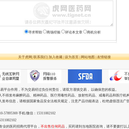
寻求帮助
商场经验
评论本文章
商机分析
关于虎网
|
联系我们
|
加入收藏
|
设为首页
|
网站地图
|
友情链接
交易平台作用，不为交易经过负任何责任，请双方谨慎交易， 以确保您的权益。
个人不得发布麻醉药品、精神药品、医疗用毒性药品、放射性药品、戒毒药品和医疗机
个人发布信息，请根据国家食品安全法相关规定，注意产品功能表达，杜绝虚假违法广
57895369 手机/微信：15311002102
11002102
专业的医药招商代理平台，
不出售任何药品
，买药请到当地医院咨询，请不要拨打以