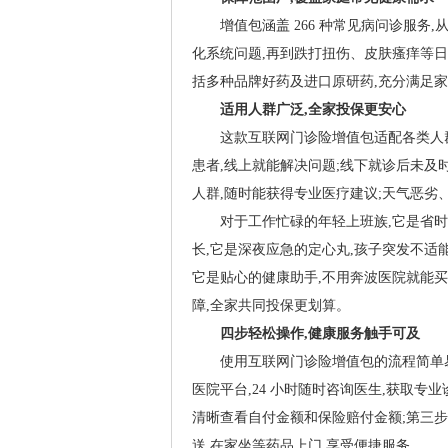
增值包涵盖 266 种常见病问诊服
化系统问题,再到跌打扭伤、皮肤瘙痒等日常
括多种品牌好药及进口原研药,充分满足家
适用人群广泛,全家投保更安心
这款互联网门诊险增值包适配各类人
患者,线上就能解决问题;线下就诊后未及
人群,随时能获得专业医疗建议;天气恶劣
对于工作忙碌的年轻上班族,它是省时
长,它是深夜应急的定心丸,孩子突发不适
它是贴心的健康助手,不用奔波医院就能买
障,全家共同投保更划算。
四步轻松操作,健康服务触手可及
使用互联网门诊险增值包的流程简单易
医院平台,24 小时随时咨询医生,获取专
清晰查看自付金额和保险赔付金额;第三步,
送,在家坐等药品上门,享受便捷服务。