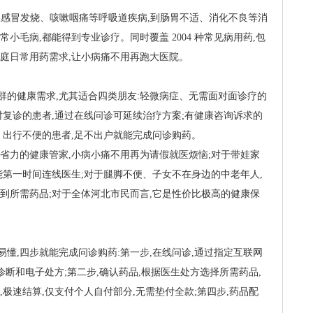
务,从感冒发烧、咳嗽咽痛等呼吸道疾病,到肠胃不适、消化不良等消
小毛病,都能得到专业诊疗。同时覆盖 2004 种常见病用药,包
庭日常用药需求,让小病痛不用再跑大医院。
群的健康需求,尤其适合四类朋友:轻微病症、无需面对面诊疗的
时复诊的患者,通过在线问诊可延续治疗方案;有健康咨询诉求的
、出行不便的患者,足不出户就能完成问诊购药。
省力的健康管家,小病小痛不用再为请假就医烦恼;对于带娃家
能第一时间连线医生;对于腿脚不便、子女不在身边的中老年人,
到所需药品;对于全体河北市民而言,它是性价比极高的健康保
懂,四步就能完成问诊购药:第一步,在线问诊,通过指定互联网
业诊断和电子处方;第二步,确认药品,根据医生处方选择所需药品,
极速结算,仅支付个人自付部分,无需垫付全款;第四步,药品配