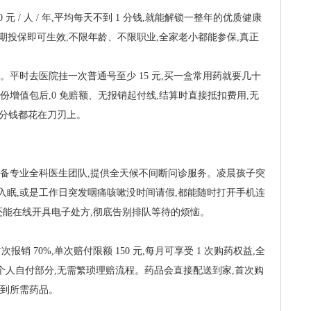
元 / 人 / 年,平均每天不到 1 分钱,就能解锁一整年的优质健康
待期投保即可生效,不限年龄、不限职业,全家老小都能参保,真正
匿
。平时去医院挂一次普通号至少 15 元,买一盒常用药就要几十
份增值包后,0 免赔额、无报销起付线,结算时直接抵扣费用,无
每一分钱都花在刀刃上。
配备专业全科医生团队,提供全天候不间断问诊服务。凌晨孩子突
入眠,或是工作日突发咽痛咳嗽没时间请假,都能随时打开手机连
还能在线开具电子处方,彻底告别排队等待的烦恼。
报销 70%,单次赔付限额 150 元,每月可享受 1 次购药权益,全
付个人自付部分,无需繁琐理赔流程。药品会直接配送到家,首次购
收到所需药品。