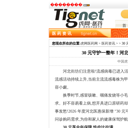
�����ֻ���
首
医 药 资 讯
资讯主页
市场分析
政策环境
医药营销
您现在所在的位置:
虎网医药网
>
医药资讯
> > 
30 元守护一整年！
中国虎网 
河北街坊们注意啦!流感病毒已进入活跃期
流感活动持续上升,当前主流流感毒株为甲型 
容小觑。
换季时节,感冒咳嗽、咽痛发烧等小毛
求。好不容易看上病,想开具进口原研药却
事发愁!2026 年度河北医惠保新增 “30
问诊购药需求,为你和家人的健康保驾护航
30
元享全年保障,性价比拉满