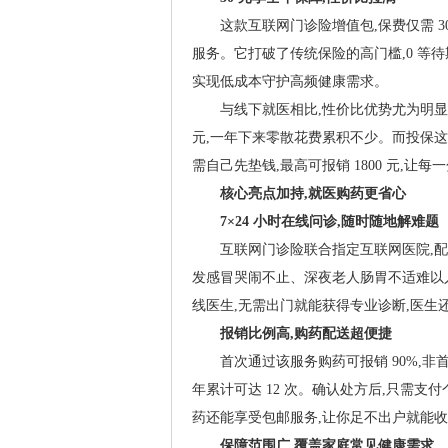
这款互联网门诊险增值包,保费仅需 30 
服务。它打破了传统保险的高门槛,0 等
实现低成本守护高频健康需求。
与线下就医相比,性价比优势尤为明显
元,一年下来零散花费累积不少。而投保这
需自己先垫钱,最高可报销 1800 元,让
核心亮点加持,就医购药更省心
7×24
小时在线问诊,随时随地解难题
互联网门诊险联合指定互联网医院,
发感冒哭闹不止、深夜老人肠胃不适难以
线医生,无需出门就能获得专业诊断,医生
报销比例高,购药配送超便捷
首次通过该服务购药可报销 90%,非首次
年累计可达 12 次。确认处方后,只需支
药还能享受包邮服务,让你足不出户就能
保障范围广,覆盖家庭常见健康需求