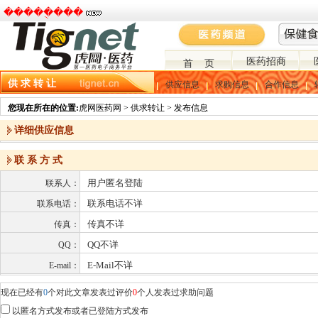
�����ֻ���
医药招商
首 页
供 求 转 让
供应信息
求购信息
合作信息
您现在所在的位置:
虎网医药网 > 供求转让 > 发布信息
详细供应信息
联 系 方 式
用户匿名登陆
联系人：
联系电话不详
联系电话：
传真不详
传真：
QQ不详
QQ：
E-Mail不详
E-mail：
现在已经有
0
个对此文章发表过评价
0
个人发表过求助问题
以匿名方式发布或者已登陆方式发布