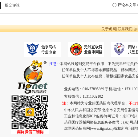
评论本文章
提交评论
关于虎网
|
联系我们
|
加
注意:
·本网站只起到交易平台作用，不为交易经过负任
·任何单位及个人不得发布麻醉药品、精神药品
·任何单位及个人发布信息，请根据国家食品安
业务电话：010-57895369 手机/微信：15311002
客服微信：15311002102
注
：本网站为专业的医药招商代理平台，
不出
中华人民共和国公安部 北京市公安局备案编号：110
工业和信息化部ICP备案/许可证号：
京ICP备12
药品医疗器械网络信息服务备案号：(京)网药械信息
虎网医药招商网(www.tignet.cn)版权所有,谨