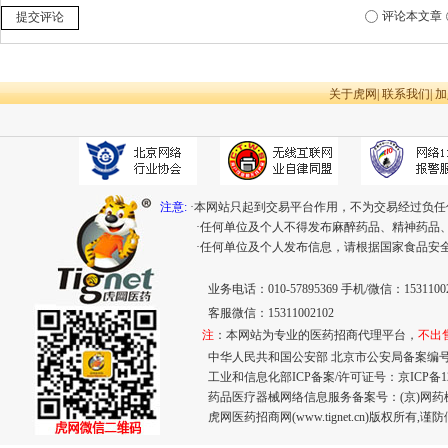
评论本文章
提交评论
关于虎网
|
联系我们
|
加
注意:
·本网站只起到交易平台作用，不为交易经过负任
·任何单位及个人不得发布麻醉药品、精神药品
·任何单位及个人发布信息，请根据国家食品安
业务电话：010-57895369 手机/微信：15311002
客服微信：15311002102
注
：本网站为专业的医药招商代理平台，
不出
中华人民共和国公安部 北京市公安局备案编号：110
工业和信息化部ICP备案/许可证号：
京ICP备12
药品医疗器械网络信息服务备案号：(京)网药械信息
虎网医药招商网(www.tignet.cn)版权所有,谨