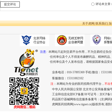
评论本文章
提交评论
关于虎网
|
联系我们
|
加
注意:
·本网站只起到交易平台作用，不为交易经过负任
·任何单位及个人不得发布麻醉药品、精神药品
·任何单位及个人发布信息，请根据国家食品安
业务电话：010-57895369 手机/微信：15311002
客服微信：15311002102
注
：本网站为专业的医药招商代理平台，
不出
中华人民共和国公安部 北京市公安局备案编号：110
工业和信息化部ICP备案/许可证号：
京ICP备12
药品医疗器械网络信息服务备案号：(京)网药械信息
虎网医药招商网(www.tignet.cn)版权所有,谨