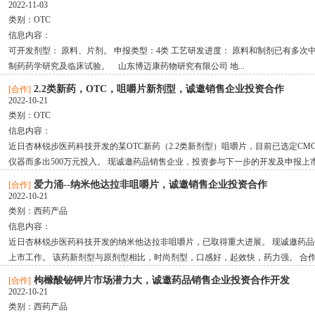
2022-11-03
类别：
OTC
信息内容：
可开发剂型： 原料、片剂。 申报类型：4类 工艺研发进度： 原料和制剂已有多次中
制药药学研究及临床试验。 山东博迈康药物研究有限公司 地...
2.2类新药，OTC，咀嚼片新剂型，诚邀销售企业投资合作
[合作]
2022-10-21
类别：
OTC
信息内容：
近日杏林锐步医药科技开发的某OTC新药（2.2类新剂型）咀嚼片，目前已选定CM
仪器而多出500万元投入。 现诚邀药品销售企业，投资参与下一步的开发及申报上市工
爱力涌--纳米他达拉非咀嚼片，诚邀销售企业投资合作
[合作]
2022-10-21
类别：
西药产品
信息内容：
近日杏林锐步医药科技开发的纳米他达拉非咀嚼片，已取得重大进展。 现诚邀药
上市工作。 该药新剂型与原剂型相比，时尚剂型，口感好，起效快，药力强。 合作方
枸橼酸铋钾片市场潜力大，诚邀药品销售企业投资合作开发
[合作]
2022-10-21
类别：
西药产品