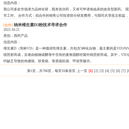
信息内容：
我公司多款市场潜力品种在研，既有首仿药，又有可申请免临床的改良型新药。 
市工作。 合作方式：拟合作的销售公司投资部分研发费用，与我司共享批文权益，同
纳米维生素D3粉技术寻求合作
[合作]
2022-10-21
类别：
西药产品
信息内容：
维生素D（简称VD）是一种脂溶性维生素，共包含5种化合物，最主要的是VD3与V
线照射而成，后者由植物或酵母中含有的麦角固醇经紫外线照射而成。其中，VD3
钙缺乏导致的佝偻病、软骨病、骨质疏松病、甲状旁腺功...
第1页，共766页，每页10条
首页
上一页
[1]
[2]
[3]
[4]
[5]
[6]
[7]
[
关于虎网
|
联系我们
|
注意:
·本网站只起到交易平台作用，不为交易经过负任
·任何单位及个人不得发布麻醉药品、精神药品