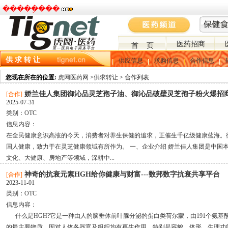
�����ֻ���
医药招商
首 页
供 求 转 让
供应信息
求购信息
合作信息
您现在所在的位置:
虎网医药网
>
供求转让
>
合作列表
娇兰佳人集团御沁品灵芝孢子油、御沁品破壁灵芝孢子粉火爆招
[合作]
2025-07-31
类别：
OTC
信息内容：
在全民健康意识高涨的今天，消费者对养生保健的追求，正催生千亿级健康蓝海。
国人健康，致力于在灵芝健康领域有所作为。 一、企业介绍 娇兰佳人集团是中国
文化、大健康、房地产等领域，深耕中...
神奇的抗衰元素HGH给你健康与财富---数邦数字抗衰共享平台
[合作]
2023-11-01
类别：
OTC
信息内容：
什么是HGH?它是一种由人的脑垂体前叶腺分泌的蛋白类荷尔蒙，由191个氨基
的最主要物质。因对人体各器官及组织均有再生作用，特别是容貌、体形、生理