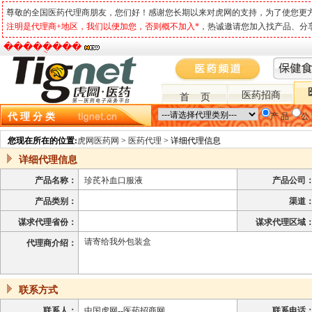
尊敬的全国医药代理商朋友，您们好！感谢您长期以来对虎网的支持，为了使您更
注明是代理商+地区，我们以便加您，否则概不加入*
，热诚邀请您加入找产品、分
�����ֻ���
医药招商
首 页
代 理 分 类
产 品
公
您现在所在的位置:
虎网医药网
>
医药代理
> 详细代理信息
详细代理信息
产品名称：
珍芪补血口服液
产品公司
产品类别：
渠道
谋求代理省份：
谋求代理区域
请寄给我外包装盒
代理商介绍：
联系方式
联系人：
中国虎网--医药招商网
联系电话